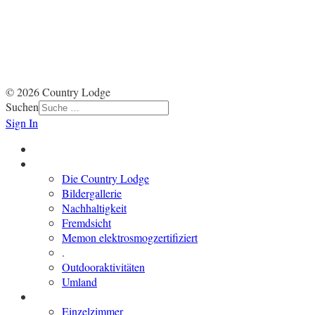
Impressum
|
Datenschutz
|
Haftungsausschluss
© 2026 Country Lodge
Suchen
Sign In
Start
Über und um die Lodge
Die Country Lodge
Bildergallerie
Nachhaltigkeit
Fremdsicht
Memon elektrosmogzertifiziert
.
Outdooraktivitäten
Umland
Übernachten
Einzelzimmer