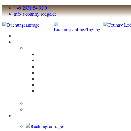
+49 2931 54 92 0
info@country-lodge.de
Start
Über und um die Lodge
Über die Lodge
Die Country Lodge
Lage
Bildergallerie
Nachhaltigkeit
Fremdsicht
Landurlaub aktiv
Memon
elektrosmogzertifiziert
Outdooraktivitäten
Umland
Übernachten