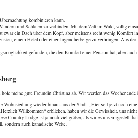
r Übernachtung kombinieren kann.
 Wandern und Schlafen zu verbinden: Mit dem Zelt im Wald, völlig eins
at zwar ein Dach über dem Kopf, aber meistens recht wenig Komfort im
 Pension, einem Hotel oder einer Jugendherberge zu verbringen. Aus der
ungsmöglichkeit gefunden, die den Komfort einer Pension hat, aber auc
sberg
nd hole meine gute Freundin Christina ab. Wir werden das Wochenende 
ne Wohnsiedlung wieder hinaus aus der Stadt. „Hier soll jetzt noch ei
d „Herzlich Willkommen“ erblicken, haben wir die Gewissheit, uns nicht
se Country Lodge ist ja noch viel größer, als wir es uns vorgestellt 
il, sondern auch kanadische Weite.