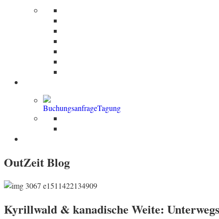
Einzelzimmer
Doppelzimmer im Haupthaus
DZ in separatem Holzhaus
Kleines Ferienhaus
Großes Ferienhaus
Frühstück
Buchungsbedingungen
Tagungen | Seminare
Ihre Tagungen
Öffentliche Seminare
OutZeit Blog
Kyrillwald & kanadische Weite: Unterweg